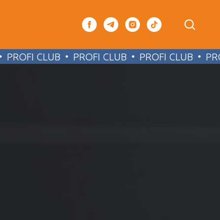
FI CLUB
PROFI CLUB
PROFI CLUB
PROFI C