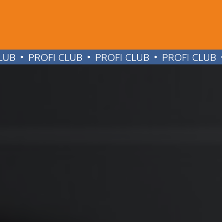
PROFI CLUB
PROFI CLUB
PROFI CLUB
PRO