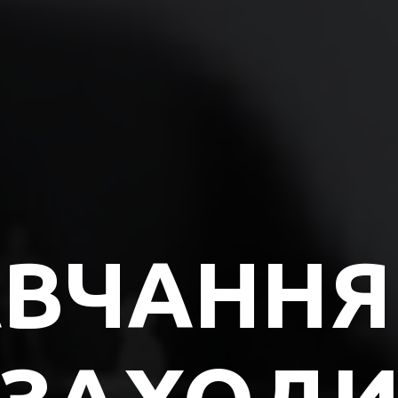
ВЧАННЯ