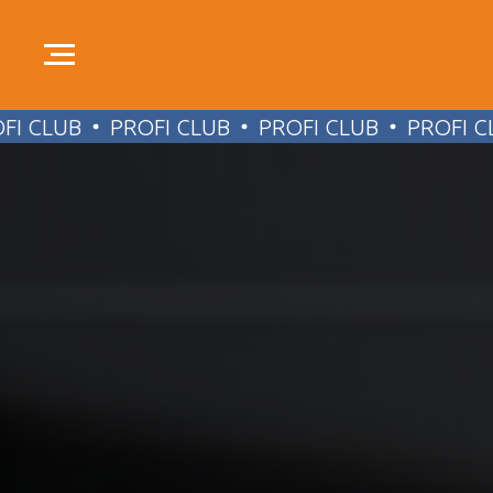
LUB
PROFI CLUB
PROFI CLUB
PROFI CLUB