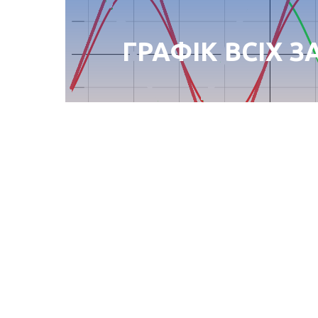
ГРАФІК ВСІХ З