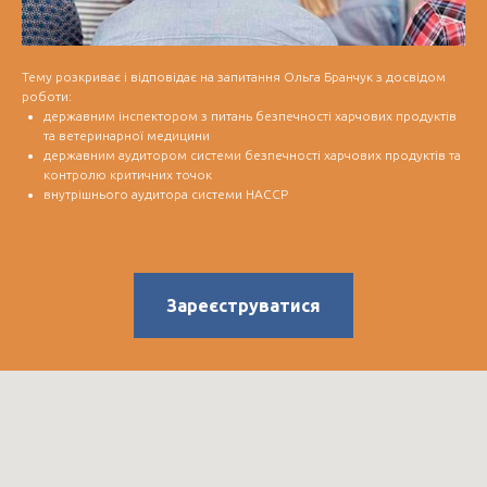
Тему розкриває і відповідає на запитання Ольга Бранчук з досвідом
роботи:
державним інспектором з питань безпечності харчових продуктів
та ветеринарної медицини
державним аудитором системи безпечності харчових продуктів та
контролю критичних точок
внутрішнього аудитора системи HACCP
Зареєструватися