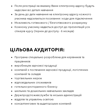
Після реєстрації на вказану Вами електронну адресу будуть
надіслані всі деталі навчання
За день до дати навчання на електронну адресу кожного
учасника надсилається посилання і коди для підключення
Можливість готівкового / безготівкового розрахунку
Кожному учаснику надається доступ до презентацій усіх
спікерів курсу (термін дії доступу - 6 місяців)
ЦІЛЬОВА АУДИТОРІЯ:
Програма спеціально розроблена для керівників та
працівників:
виробництв харчової продукції
компаній з постачання харчової продукції, логістичних
компаній та складів
торгівельних мереж
відповідальних споживачів
готельно-ресторанного бізнесу
шкільних та дошкільних навчальних закладів
Держпродспоживслужби та міських адміністрацій
відділів та управлінь освітою
консалтингових та аудиторських компаній