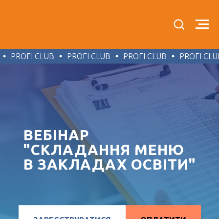
ROFI CLUB
PROFI CLUB
PROFI CLUB
PROFI CLUB
ВЕБІНАР
"СКЛАДАННЯ МЕНЮ
В ЗАКЛАДАХ ОСВІТИ"